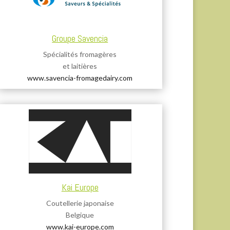
Groupe Savencia
Spécialités fromagères
et laitières
www.savencia-fromagedairy.com
Kai Europe
Coutellerie japonaise
Belgique
www.kai-europe.com