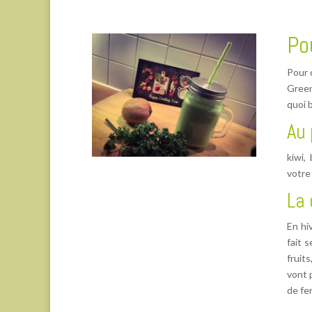
Po
Pour 
Green
quoi 
Au
kiwi,
votre
La 
En hi
fait 
fruit
vont p
de fer