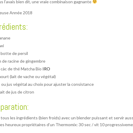
us l’avais bien dit, une vraie combinaison gagnante
ieuse Année 2018
rédients:
anane
iwi
 botte de persil
 de racine de gingembre
 càc de thé Matcha Bio
IRO
aourt (lait de vache ou végétal)
t ou jus végétal au choix pour ajuster la consistance
rait de jus de citron
paration:
tous les ingrédients (bien froids) avec un blender puissant et servir auss
les heureux propriétaires d’un Thermomix: 30 sec / vit 10 progressiveme