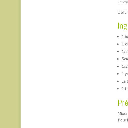
Je vo
Délic
Ing
1 b
1 k
1/2
5cm
1/2
1 y
Lai
1 t
Pré
Mixer 
Pour 