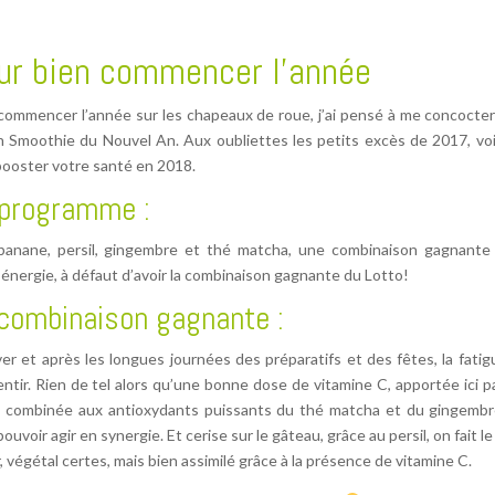
ur bien commencer l’année
commencer l’année sur les chapeaux de roue, j’ai pensé à me concocte
 Smoothie du Nouvel An. Aux oubliettes les petits excès de 2017, voi
booster votre santé en 2018.
 programme :
 banane, persil, gingembre et thé matcha, une combinaison gagnante
 énergie, à défaut d’avoir la combinaison gagnante du Lotto!
combinaison gagnante :
ver et après les longues journées des préparatifs et des fêtes, la fatig
sentir. Rien de tel alors qu’une bonne dose de vitamine C, apportée ici p
s, combinée aux antioxydants puissants du thé matcha et du gingembr
ouvoir agir en synergie. Et cerise sur le gâteau, grâce au persil, on fait le
, végétal certes, mais bien assimilé grâce à la présence de vitamine C.