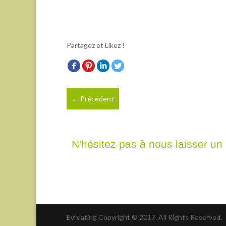
Partagez et Likez !
←
Précédent
N'hésitez pas à nous laisser un 
Evreating Copyright © 2017. All Rights Reserved.