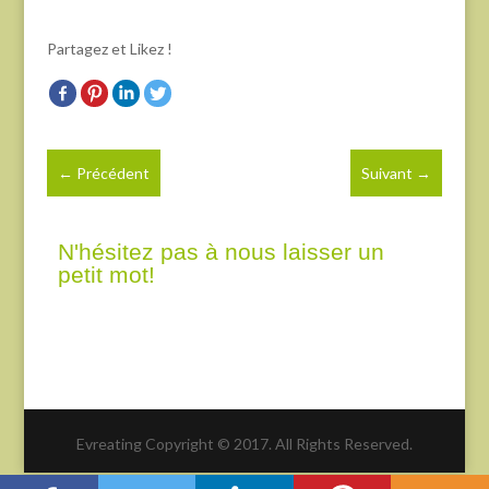
Partagez et Likez !
←
Précédent
Suivant
→
N'hésitez pas à nous laisser un
petit mot!
Evreating Copyright © 2017. All Rights Reserved.