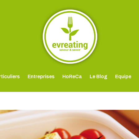
ticuliers
Entreprises
HoReCa
Le Blog
Equipe