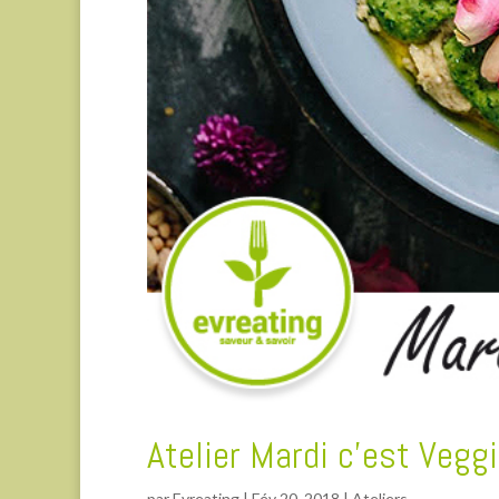
Atelier Mardi c’est Veggi
par
Evreating
|
Fév 20, 2018
|
Ateliers