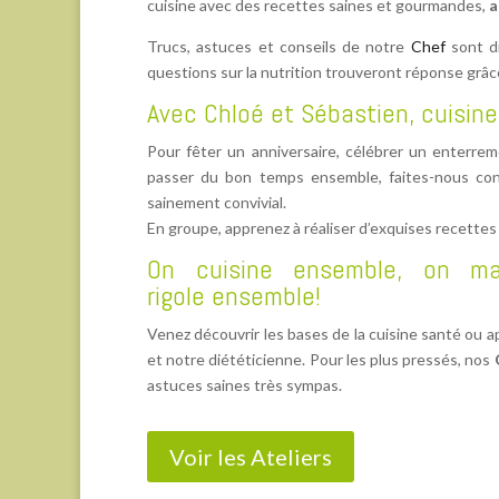
cuisine avec des recettes saines et gourmandes,
a
Trucs, astuces et conseils de notre
Chef
sont di
questions sur la nutrition trouveront réponse grâ
Avec
Chloé
et
Sébastien
, cuisin
Pour fêter un anniversaire, célébrer un enterrem
passer du bon temps ensemble, faites-nous co
sainement convivial.
En groupe, apprenez à réaliser d’exquises recette
On cuisine ensemble, on m
rigole ensemble!
Venez découvrir les bases de la cuisine santé ou 
et notre diététicienne. Pour les plus pressés, nos
astuces saines très sympas.
Voir les Ateliers