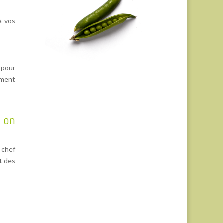
à vos
 pour
oment
 on
e chef
t des