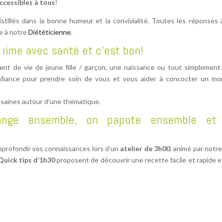
ccessibles à tous
!
stillés dans la bonne humeur et la convivialité. Toutes les réponses 
ce à notre
Diététicienne
.
e rime avec santé et c’est bon!
ent de vie de jeune fille / garçon, une naissance ou tout simplement
nfiance pour prendre soin de vous et vous aider à concocter un m
s saines autour d’une thématique.
ange ensemble, on papote ensemble et
approfondir vos connaissances lors d’un
atelier de 3h00
, animé par notr
Quick tips d’1h30
proposent de découvrir une recette facile et rapide e