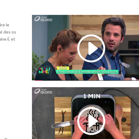
re le
té des os
ine E et