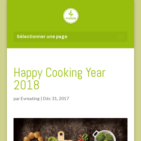
Sélectionner une page
Happy Cooking Year
2018
par
Evreating
|
Déc 31, 2017